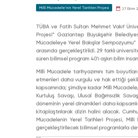
Millî Mücadele'nin Yerel Tarihleri Projesi
27 Ekim 
TÜBA ve Fatih Sultan Mehmet Vakıf Ünivers
Projesi” Gaziantep Büyükşehir Belediyes
Mücadeleye Yerel Bakışlar Sempozyumu” P
arasında gerçekleştirildi. 29 farklı üniversi
süren bilimsel program 40'ı aşkın bilim insan
Milli Mücadele tarihyazımını tüm boyutlar
etmenleri daha vurgulu ve hak ettiği şeki
kapsamında; şimdiye kadar Milli Mücadele, M
Kurtuluş Savaşı, Ulusal Bağımsızlık Savaşı
döneminin yerel dinamikleri daha kapsamlı 
kitaplaştırılarak dizin halini alacak. Cumh
Mücadelenin Yerel Tarihleri Projesi, Mill
gerçekleştirilecek bilimsel programlarla 