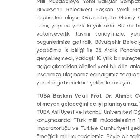
Millî Mücadeleye Yerel Bakışlar Sempo
Büyükşehir Belediyesi Başkan Vekili Er
cepheden oluşur. Gaziantep’te Güney Ce
cami, yapı ne yazık ki yok oldu. Biz de 
vatanseverlik tavrını sanayimizle, yer
bugünlerimize getirdik. Büyükşehir Belediy
yaptığımız iş birliği ile 25 Aralık Pan
gerçekleşmedi, yaklaşık 10 yıllık bir süreç
açığa çıkardıkları bilgileri yeni bir dille an
insanımıza ulaşmamız edindiğimiz tecrü
yararlar getirecektir.” şeklinde konuştu.
TÜBA Başkan Vekili Prof. Dr. Ahmet Ce
bilmeyen geleceğini de iyi planlayamaz.
TÜBA Asli Üyesi ve İstanbul Üniversitesi Ö
konuşmasında “Türk milli mücadelesinin 10
İmparatorluğu ve Türkiye Cumhuriyeti şekli
örneğidir milli mücadelemiz. Böyle bir ta