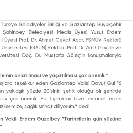
ürkiye Belediyeler Birliği ve Gaziantep Büyükşehir
i Şahinbey Belediyesi Meclis Üyesi Yusuf Erdem
li Üyesi Prof. Dr. Ahmet Cevat Acar, FSMÜV Rektörü
niversitesi (GAÜN) Rektörü Prof. Dr. Arif Özaydın ve
ersitesi Doç. Dr. Mustafa Göleç’in konuşmalarıyla
le’nin anlatılması ve yaşatılması çok önemli.”
lara teşekkür eden Gaziantep Valisi Davut Gül “6
n yaklaşık yüzde 20’sinin şehit olduğu bir şehirde
lması çok önemli. Bu toprakları bize emanet eden
ilerimize, sağlık sıhhat diliyorum.” dedi.
 Vekili Erdem Güzelbey “Tarihçilerin gün yüzüne
.”