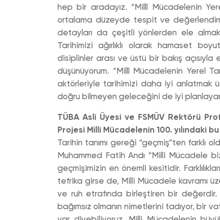
hep bir aradayız. “Millî Mücadelenin Yere
ortalama düzeyde tespit ve değerlendir
detayları da çeşitli yönlerden ele alma
Tarihimizi ağırlıklı olarak hamaset boy
disiplinler arası ve üstü bir bakış açısıy
düşünüyorum. “Millî Mücadelenin Yerel Tar
aktörleriyle tarihimizi daha iyi anlatmak 
doğru bilmeyen geleceğini de iyi planlaya
TÜBA Asli Üyesi ve FSMÜV Rektörü Prof. 
Projesi Milli Mücadelenin 100. yılındaki 
Tarihin tanımı gereği “geçmiş”ten farklı ol
Muhammed Fatih Andı “Milli Mücadele bizim 
geçmişimizin en önemli kesitidir. Farklılı
tefrika girse de, Milli Mücadele kavramı üzer
ve ruh etrafında birleştiren bir değerdir.
bağımsız olmanın nimetlerini tadıyor, bir vat
var diyebiliyoruz. Milli Mücadelenin büy