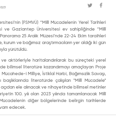
2023
itesi’nin (FSMVÜ) “Millî Mücadelenin Yerel Tarihleri
i ve Gaziantep Üniversitesi ev sahipliğinde “Millî
anorama 25 Aralık Müzesi’nde 22-24 Ekim taraihleri
te, kurum ve bağımsız araştırmacıların yer aldığı iki gün
ıyla yürütüldü.
ı ve aktörleriyle haritalandırılarak bu süreçteki yerel
lde bilimsel literatüre kazandırmayı amaçlayan Proje
ücahede-i Milliye, İstiklal Harbi, Bağımsızlık Savaşı,
 başlıklarında literatürde çalışılan "Millî Mücadele"
açıdan ele alınacak ve nihayetinde bilimsel metinler
uriyetin 100. yılı olan 2023 yılında tamamlanacak Millî
i Mücadelenin diğer bölgelerinde belirgin tarihlerde
devam edecek.