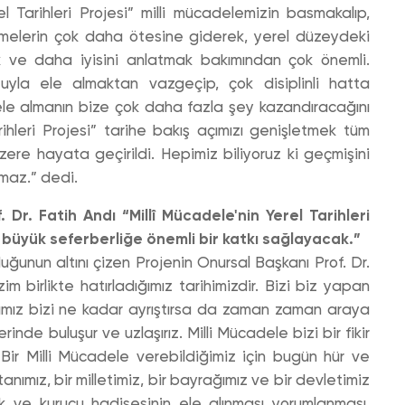
l Tarihleri Projesi” milli mücadelemizin basmakalıp,
melerin çok daha ötesine giderek, yerel düzeydeki
k ve daha iyisini anlatmak bakımından çok önemli.
utuyla ele almaktan vazgeçip, çok disiplinli hatta
la ele almanın bize çok daha fazla şey kazandıracağını
ihleri Projesi” tarihe bakış açımızı genişletmek tüm
üzere hayata geçirildi. Hepimiz biliyoruz ki geçmişini
maz.” dedi.
Dr. Fatih Andı “Millî Mücadele'nin Yerel Tarihleri
bu büyük seferberliğe önemli bir katkı sağlayacak.”
duğunun altını çizen Projenin Onursal Başkanı Prof. Dr.
birlikte hatırladığımız tarihimizdir. Bizi biz yapan
klarımız bizi ne kadar ayrıştırsa da zaman zaman araya
inde buluşur ve uzlaşırız. Milli Mücadele bizi bir fikir
 Bir Milli Mücadele verebildiğimiz için bugün hür ve
anımız, bir milletimiz, bir bayrağımız ve bir devletimiz
ük ve kurucu hadisesinin ele alınması yorumlanması,