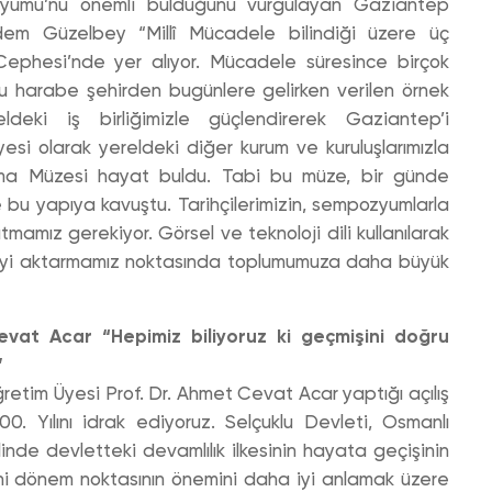
zyumu’nu önemli bulduğunu vurgulayan Gaziantep
dem Güzelbey “Millî Mücadele bilindiği üzere üç
phesi’nde yer alıyor. Mücadele süresince birçok
bu harabe şehirden bugünlere gelirken verilen örnek
eldeki iş birliğimizle güçlendirerek Gaziantep’i
esi olarak yereldeki diğer kurum ve kuruluşlarımızla
orama Müzesi hayat buldu. Tabi bu müze, bir günde
te bu yapıya kavuştu. Tarihçilerimizin, sempozyumlarla
latmamız gerekiyor. Görsel ve teknoloji dili kullanılarak
beyi aktarmamız noktasında toplumumuza daha büyük
vat Acar “Hepimiz biliyoruz ki geçmişini doğru
”
ğretim Üyesi Prof. Dr. Ahmet Cevat Acar yaptığı açılış
0. Yılını idrak ediyoruz. Selçuklu Devleti, Osmanlı
nde devletteki devamlılık ilkesinin hayata geçişinin
rihi dönem noktasının önemini daha iyi anlamak üzere