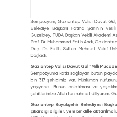
Sempozyum; Gaziantep Valisi Davut Gül, T
Belediye Başkanı Fatma Şahin’in vekil
Güzelbey, TÜBA Başkan Vekili Akademi As
Prof. Dr. Muhammed Fatih Andı, Gaziantep Ü
Doç. Dr. Fatih Sultan Mehmet Vakıf Üniv
başladı.
Gaziantep Valisi Davut Gül “Millî Mücade
Sempozyuma katkı sağlayan bütün paydaş
bin 317 şehidimiz var. Müslüman nüfusunu
yaşıyoruz. Bunun anlatılması ve yaşatı
şehitlerimize Allah’tan rahmet diliyorum. Gaz
Gaziantep Büyükşehir Belediyesi Başkan
çıkardığı bilgiler, yeni bir dille aktarılmalı