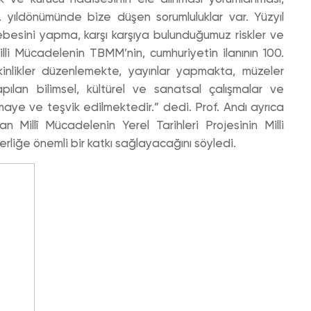
. yıldönümünde bize düşen sorumluluklar var. Yüzyıl
esini yapma, karşı karşıya bulunduğumuz riskler ve
Milli Mücadelenin TBMM’nin, cumhuriyetin ilanının 100.
tkinlikler düzenlemekte, yayınlar yapmakta, müzeler
apılan bilimsel, kültürel ve sanatsal çalışmalar ve
aye ve teşvik edilmektedir.” dedi. Prof. Andı ayrıca
n Millî Mücadelenin Yerel Tarihleri Projesinin Milli
rliğe önemli bir katkı sağlayacağını söyledi.