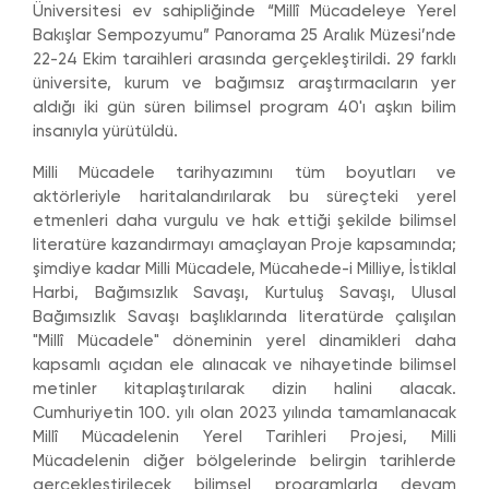
Üniversitesi ev sahipliğinde “Millî Mücadeleye Yerel
Bakışlar Sempozyumu” Panorama 25 Aralık Müzesi’nde
22-24 Ekim taraihleri arasında gerçekleştirildi. 29 farklı
üniversite, kurum ve bağımsız araştırmacıların yer
aldığı iki gün süren bilimsel program 40'ı aşkın bilim
insanıyla yürütüldü.
Milli Mücadele tarihyazımını tüm boyutları ve
aktörleriyle haritalandırılarak bu süreçteki yerel
etmenleri daha vurgulu ve hak ettiği şekilde bilimsel
literatüre kazandırmayı amaçlayan Proje kapsamında;
şimdiye kadar Milli Mücadele, Mücahede-i Milliye, İstiklal
Harbi, Bağımsızlık Savaşı, Kurtuluş Savaşı, Ulusal
Bağımsızlık Savaşı başlıklarında literatürde çalışılan
"Millî Mücadele" döneminin yerel dinamikleri daha
kapsamlı açıdan ele alınacak ve nihayetinde bilimsel
metinler kitaplaştırılarak dizin halini alacak.
Cumhuriyetin 100. yılı olan 2023 yılında tamamlanacak
Millî Mücadelenin Yerel Tarihleri Projesi, Milli
Mücadelenin diğer bölgelerinde belirgin tarihlerde
gerçekleştirilecek bilimsel programlarla devam