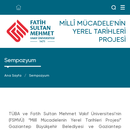
MILLÎ MÜCADELE'NIN
YEREL TARIHLERI
PROJESI
Sempozyum
Ana Sayfa
Sempozyum
TÜBA ve Fatih Sultan Mehmet Vakıf Üniversitesi’nin
(FSMVÜ) “Millî Mücadelenin Yerel Tarihleri Projesi”
Gaziantep Büyükşehir Belediyesi ve Gaziantep