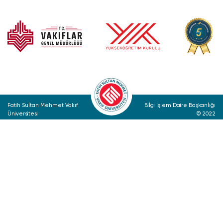
Fatih Sultan Mehmet Vakıf
Bilgi İşlem Daire Başkanlığı
Üniversitesi
© 2022