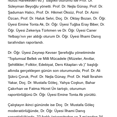
Nüfus Hareketleri vb.)” başlıklı oturumu ise Prof. Dr.
Süleyman Beyoğlu yönetti. Prof. Dr. Nejla Günay, Prof. Dr.
Şaduman Halıcı, Prof. Dr. Hikmet Öksüz, Prof. Dr. Azmi
Özcan, Prof. Dr. Haluk Selvi, Doç. Dr. Oktay Bozan, Dr. Öğr.
Üyesi Emine Tonta Ak, Dr. Öğr. Üyesi Tuğba Eray Biber, Dr.
Öğr. Üyesi Zekeriya Türkmen ve Dr. Öğr. Üyesi Caner
Yelbaşı’nın yer aldığı oturum Dr. Öğr. Üyesi İlhami Danış
tarafından raporlandı.
Dr. Öğr. Üyesi Zeynep Kevser Şerefoğlu yönetiminde
“Toplumsal Bellek ve Milli Mücadele (Müzeler, Anıtlar,
Şehitlikler, Folklor, Edebiyat, Ders Kitapları vb.)” başlığı
altında gerçekleşen günün son oturumunda; Prof. Dr. Ali
Şükrü Çoruk, Prof. Dr. Nejla Günay, Prof. Dr. Halil İbrahim
Yakar, Doç. Dr. Mustafa Göleç, Yahya Coşkun, Bahar
Çakırhan ve Fatma Hicret Ün tartıştı, oturumun
raportörlüğünü Dr. Öğr. Üyesi Emine Tonta Ak yürüttü.
Çalıştayın ikinci gününde ise Doç. Dr. Mustafa Göleç
moderatörlüğünde, Dr. Öğr. Üyesi İlhami Danış
raportörlüğünde, 22 farklı üniversiteden ve 3 müzeden 34