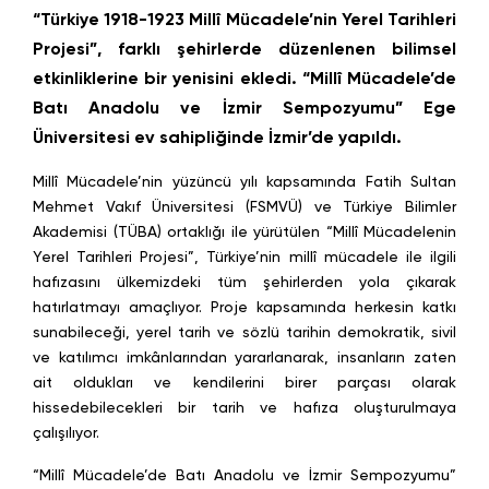
“Türkiye 1918-1923 Millî Mücadele’nin Yerel Tarihleri
Projesi”, farklı şehirlerde düzenlenen bilimsel
etkinliklerine bir yenisini ekledi. “Millî Mücadele’de
Batı Anadolu ve İzmir Sempozyumu” Ege
Üniversitesi ev sahipliğinde İzmir’de yapıldı.
Millî Mücadele’nin yüzüncü yılı kapsamında Fatih Sultan
Mehmet Vakıf Üniversitesi (FSMVÜ) ve Türkiye Bilimler
Akademisi (TÜBA) ortaklığı ile yürütülen “Millî Mücadelenin
Yerel Tarihleri Projesi”, Türkiye’nin millî mücadele ile ilgili
hafızasını ülkemizdeki tüm şehirlerden yola çıkarak
hatırlatmayı amaçlıyor. Proje kapsamında herkesin katkı
sunabileceği, yerel tarih ve sözlü tarihin demokratik, sivil
ve katılımcı imkânlarından yararlanarak, insanların zaten
ait oldukları ve kendilerini birer parçası olarak
hissedebilecekleri bir tarih ve hafıza oluşturulmaya
çalışılıyor.
“Millî Mücadele’de Batı Anadolu ve İzmir Sempozyumu”