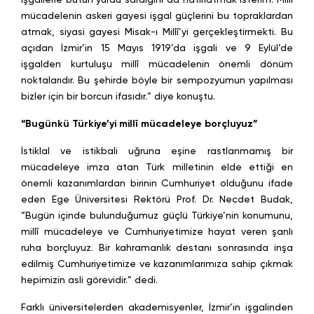
mücadelenin askeri gayesi işgal güçlerini bu topraklardan
atmak, siyasi gayesi Misak-ı Millî’yi gerçekleştirmekti. Bu
açıdan İzmir’in 15 Mayıs 1919’da işgali ve 9 Eylül’de
işgalden kurtuluşu millî mücadelenin önemli dönüm
noktalarıdır. Bu şehirde böyle bir sempozyumun yapılması
bizler için bir borcun ifasıdır.” diye konuştu.
“Bugünkü Türkiye’yi millî mücadeleye borçluyuz”
İstiklal ve istikbali uğruna eşine rastlanmamış bir
mücadeleye imza atan Türk milletinin elde ettiği en
önemli kazanımlardan birinin Cumhuriyet olduğunu ifade
eden Ege Üniversitesi Rektörü Prof. Dr. Necdet Budak,
“Bugün içinde bulunduğumuz güçlü Türkiye’nin konumunu,
millî mücadeleye ve Cumhuriyetimize hayat veren şanlı
ruha borçluyuz. Bir kahramanlık destanı sonrasında inşa
edilmiş Cumhuriyetimize ve kazanımlarımıza sahip çıkmak
hepimizin asli görevidir.” dedi.
Farklı üniversitelerden akademisyenler, İzmir’in işgalinden