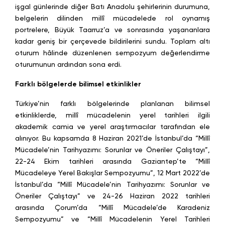
işgal günlerinde diğer Batı Anadolu şehirlerinin durumuna,
belgelerin dilinden millî mücadelede rol oynamış
portrelere, Büyük Taarruz’a ve sonrasında yaşananlara
kadar geniş bir çerçevede bildirilerini sundu. Toplam altı
oturum hâlinde düzenlenen sempozyum değerlendirme
oturumunun ardından sona erdi.
Farklı bölgelerde bilimsel etkinlikler
Türkiye’nin farklı bölgelerinde planlanan bilimsel
etkinliklerde, millî mücadelenin yerel tarihleri ilgili
akademik camia ve yerel araştırmacılar tarafından ele
alınıyor. Bu kapsamda 8 Haziran 2021’de İstanbul’da “Millî
Mücadele’nin Tarihyazımı: Sorunlar ve Öneriler Çalıştayı”,
22-24 Ekim tarihleri arasında Gaziantep’te “Millî
Mücadeleye Yerel Bakışlar Sempozyumu”, 12 Mart 2022’de
İstanbul’da “Millî Mücadele’nin Tarihyazımı: Sorunlar ve
Öneriler Çalıştayı” ve 24-26 Haziran 2022 tarihleri
arasında Çorum’da “Millî Mücadele’de Karadeniz
Sempozyumu” ve “Millî Mücadelenin Yerel Tarihleri