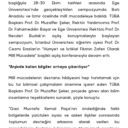
başlığıyla 28-30 Ekim tarihleri arasında Ege
Üniversitesi’nde gerçekleştirilen sempozyumda Batı
Anadolu ve İzmir özelinde millî mücadeleye bakıldı. TÜBA
Başkanı Prof. Dr. Muzaffer Şeker, Rektör Yardımcımız Prof.
Dr. Fahameddin Başar ve Ege Üniversitesi Rektörü Prof. Dr.
Necdet Budak’ın açılış konuşmalarıyla başlayan
sempozyum, İstanbul Üniversitesi öğretim üyesi Prof. Dr.
Cezmi Eraslan’ın “Hürriyet ve İstiklal Fikrinin Zaferi Olarak
Millî Mücadele” başlıklı açılış konferansıyla devam etti.
“Arşivde kalan bilgiler ortaya çıkarılıyor”
Millî mücadelenin destansı hikâyesini hep hatırlamak için
bu tür bilimsel çalışmaların önemine işaret eden TÜBA
Başkanı Prof. Dr. Muzaffer Şeker, projede görev alan bilim
insanlarına teşekkürlerini sunarak, şöyle konuştu:
“Gazi Mustafa Kemal Paşa’nın önderliğinde farklı
bölgelerde yürütülen siyasi ve askeri ilişkiler sonrasında
toplumun desteğini arkasına alarak verilen bu