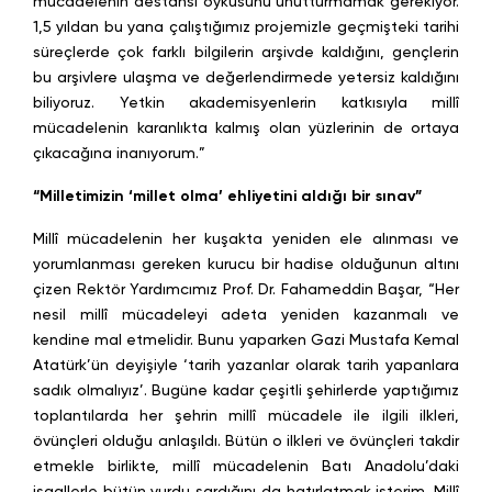
mücadelenin destansı öyküsünü unutturmamak gerekiyor.
1,5 yıldan bu yana çalıştığımız projemizle geçmişteki tarihi
süreçlerde çok farklı bilgilerin arşivde kaldığını, gençlerin
bu arşivlere ulaşma ve değerlendirmede yetersiz kaldığını
biliyoruz. Yetkin akademisyenlerin katkısıyla millî
mücadelenin karanlıkta kalmış olan yüzlerinin de ortaya
çıkacağına inanıyorum.”
“Milletimizin ‘millet olma’ ehliyetini aldığı bir sınav”
Millî mücadelenin her kuşakta yeniden ele alınması ve
yorumlanması gereken kurucu bir hadise olduğunun altını
çizen Rektör Yardımcımız Prof. Dr. Fahameddin Başar, “Her
nesil millî mücadeleyi adeta yeniden kazanmalı ve
kendine mal etmelidir. Bunu yaparken Gazi Mustafa Kemal
Atatürk’ün deyişiyle ‘tarih yazanlar olarak tarih yapanlara
sadık olmalıyız’. Bugüne kadar çeşitli şehirlerde yaptığımız
toplantılarda her şehrin millî mücadele ile ilgili ilkleri,
övünçleri olduğu anlaşıldı. Bütün o ilkleri ve övünçleri takdir
etmekle birlikte, millî mücadelenin Batı Anadolu’daki
işgallerle bütün yurdu sardığını da hatırlatmak isterim. Millî